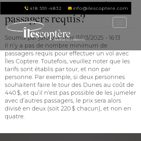
Y a-t-il un minimum de
Aller
418 559-4832
info@ilescoptere.com
au
passagers requis?
contenu
Toggle
principal
naviga
Soumis par
jarold
le
mar 11/03/2025 - 16:13
Il n’y a pas de nombre minimum de
passagers requis pour effectuer un vol avec
Îles Coptere. Toutefois, veuillez noter que les
tarifs sont établis par tour, et non par
personne. Par exemple, si deux personnes
souhaitent faire le tour des Dunes au coût de
440 $, et qu’il n’est pas possible de les jumeler
avec d’autres passagers, le prix sera alors
divisé en deux (soit 220 $ chacun), et non en
quatre.